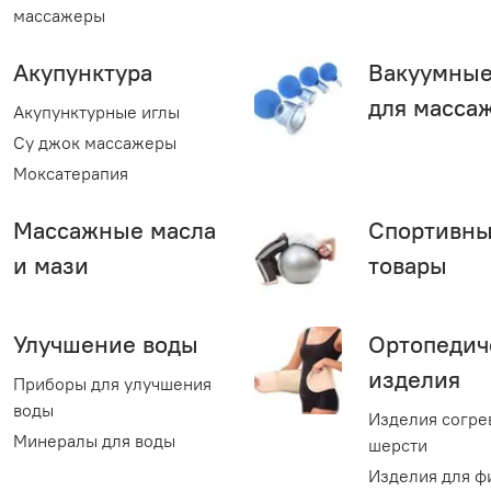
массажеры
Акупунктура
Вакуумные
для масса
Акупунктурные иглы
Су джок массажеры
Моксатерапия
Массажные масла
Спортивн
и мази
товары
Улучшение воды
Ортопедич
изделия
Приборы для улучшения
воды
Изделия согре
Минералы для воды
шерсти
Изделия для ф