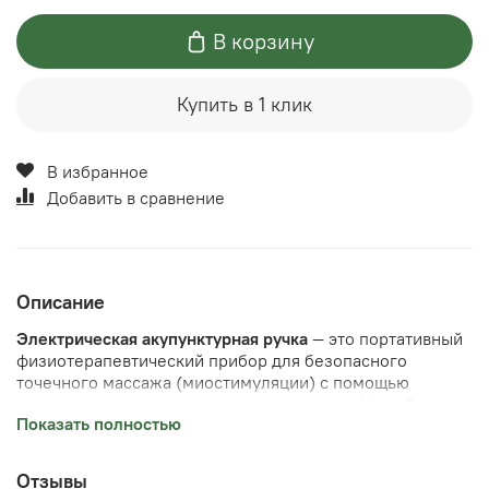
В корзину
Купить в 1 клик
В избранное
Добавить в сравнение
Описание
Электрическая акупунктурная ручка
— это портативный
физиотерапевтический прибор для безопасного
точечного массажа (миостимуляции) с помощью
низковольтных электрических импульсов. Устройство
Показать полностью
заменяет классическое иглоукалывание, воздействуя на
биологически активные точки тела и лица без
повреждения кожи.
Отзывы