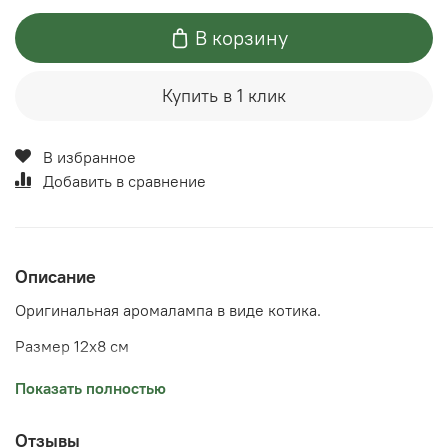
В корзину
Купить в 1 клик
В избранное
Добавить в сравнение
Описание
Оригинальная аромалампа в виде котика.
Размер 12х8 см
Налейте в чашечку для масла воды и 5 - 7 капель
Показать полностью
эфирного масла. Зажгите и поставьте в нижнюю часть
лампы чайную свечку (свеча в металлической гильзе).
Отзывы