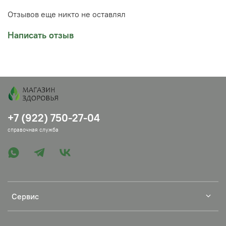
Всё, наслаждайтесь ароматом!
Отзывов еще никто не оставлял
Можно смешивать разные масла. Для сна и
расслабления хорошо подходят такие масла как
Написать отзыв
лаванда, мелисса. Для бодрости хороши цитрусовые.
В нашем магазине вы также можете выбрать эфирные
масла.
+7 (922) 750-27-04
справочная служба
Сервис