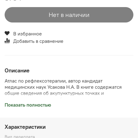
Нет в наличии
В избранное
Добавить в сравнение
Описание
Атлас по рефлексотерапии, автор кандидат
медицинских наук Усакова Н.А. В книге содержатся
общие сведения об акупунктурных точках и
меридианах, есть подробное описание некоторых
Показать полностью
меридианов с методиками воздействия, показаниями к
применению, а так же принципы сочетания точек. В
атласе описаны некоторые рецепты при различных
заболеваниях и лечение детей. Качественные крупные
Характеристики
изображения, переплёт мягкий, размер атласа 220*290
мм, 48 страниц
Вид переплета