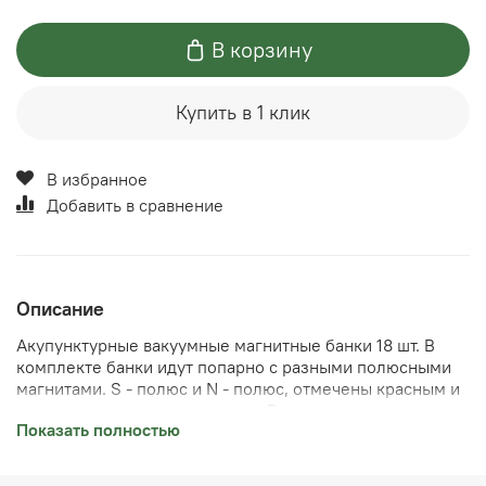
В корзину
Купить в 1 клик
В избранное
Добавить в сравнение
Описание
Акупунктурные вакуумные магнитные банки 18 шт. В
комплекте банки идут попарно с разными полюсными
магнитами. S - полюс и N - полюс, отмечены красным и
синем цветом соответственно. В показаниях к
Показать полностью
применению множество недугов, банки отлично
справляются с разными видами болей шеи, спины,
головных болей и т.д. Противопоказания: Беременным