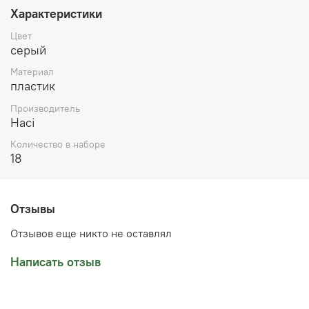
(необходимо использовать только под контролем
Характеристики
врача).Больным с электрокардиостимулятором.
Больные с гемофилией. Запрещено использование на
Цвет
открытой раневой поверхности. Купить магнитные
серый
баночки можно в нашем магазине в Челябинске или
Материал
оформить доставку в ваш город.
пластик
Производитель
Haci
Количество в наборе
18
Отзывы
Отзывов еще никто не оставлял
Написать отзыв