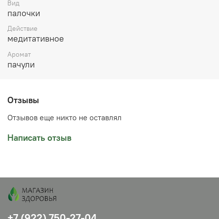
в магазине в Челябинске на Кирова 27 или заказать
Вид
доставку в ваш город. Минимальная сумма заказа при
палочки
отправке в другой город 500 р.
Действие
медитативное
Аромат
пачули
Отзывы
Отзывов еще никто не оставлял
Написать отзыв
+7 (922) 750-27-04