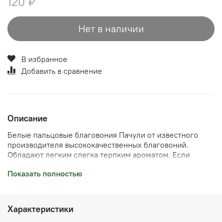
120 ₽
Нет в наличии
В избранное
Добавить в сравнение
Описание
Белые пальцовые благовония Пачули от известного
производителя высококачественных благовоний.
Обладают легким слегка терпким ароматом. Если
помещение не большое рекомендуется сжигать одну
Показать полностью
палочку на 3-4 раза. В этом случае у вас будет легкий
не навязчивый аромат и не будет ощущения
задымленности помещения. Для этого можно
использовать обычную канцелярскую скрепку, зажав на
Характеристики
необходимую длину. Купить Благовония Пачули можно