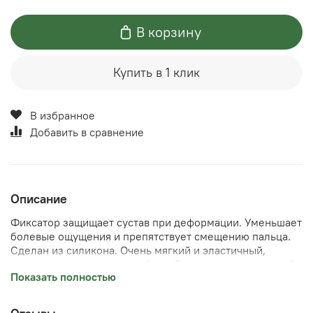
В корзину
Купить в 1 клик
В избранное
Добавить в сравнение
Описание
Фиксатор защищает сустав при деформации. Уменьшает
болевые ощущения и препятствует смещению пальца.
Сделан из силикона. Очень мягкий и эластичный,
подходит для ношения в обуви. Размер универсальный.
Показать полностью
В упаковке 2 штуки.