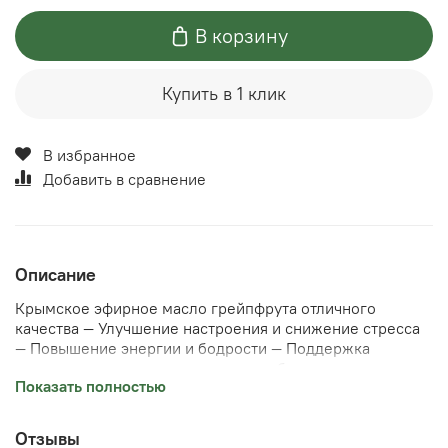
В корзину
Купить в 1 клик
В избранное
Добавить в сравнение
Описание
Крымское эфирное масло грейпфрута отличного
качества — Улучшение настроения и снижение стресса
— Повышение энергии и бодрости — Поддержка
процесса похудения и улучшение обмена веществ —
Показать полностью
Антисептическое и противовоспалительное действие —
Улучшение состояния кожи и борьба с целлюлитом
Флакон 5 мл. Подробная инструкция прилагается.
Отзывы