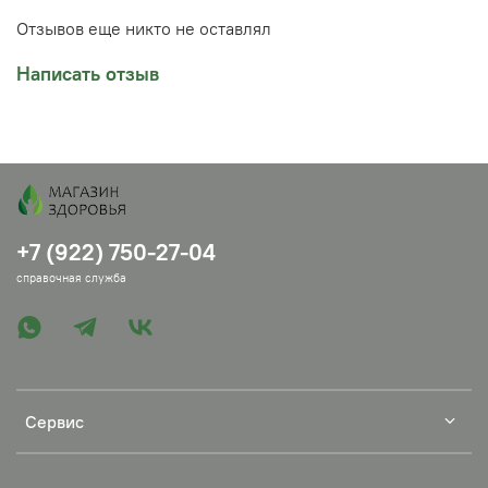
Купить крымские эфирные масла можно в Челябинске
на Кирова 27 ТК Набережный с.20 или можно заказать
Отзывов еще никто не оставлял
доставку в ваш город.
Написать отзыв
+7 (922) 750-27-04
справочная служба
Сервис