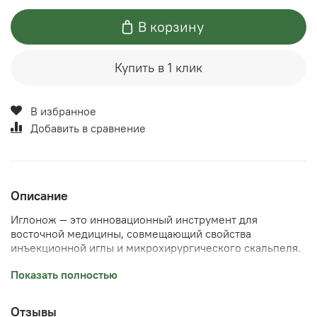
В корзину
Купить в 1 клик
В избранное
Добавить в сравнение
Описание
Иглонож — это инновационный инструмент для
восточной медицины, совмещающий свойства
инъекционной иглы и микрохирургического скальпеля.
0,60 × 60 мм
— более жесткая и длинная игла для
Показать полностью
плотных мышечных слоев с длинной витой ручкой из
меди
Отзывы