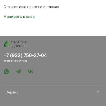
В чем разница между длинной и короткой ручкой?
Отзывов еще никто не оставлял
Короткая ручка
: дает мастеру максимальный
Написать отзыв
тактильный контроль. Пальцы находятся близко к
телу иглы, что позволяет ювелирно дозировать
усилие при микронадрезах спаек. Цена в
объявлении указана именно за этот вариант!
Длинная ручка
: обеспечивает классический
удобный хват и максимальный рычаг. Идеальна
для работы на плотных, глубоких мышечных слоях
спины и ягодиц.
+7 (922) 750-27-04
Где и для каких процедур используются эти размеры?
справочная служба
Лечение позвоночника (поясничный и грудной
отделы)
: освобождение зажатых нервных
корешков при межпозвоночных грыжах,
протрузиях и запущенном остеохондрозе.
Крупные и средние суставы
: рассечение спаек и
капсулы сустава при артрозе колена (гонартроз),
Сервис
плечелопаточном периартрите и коксартрозе.
Мышечно-связочные патологии
: устранение
глубоких триггерных точек, застарелых рубцов и