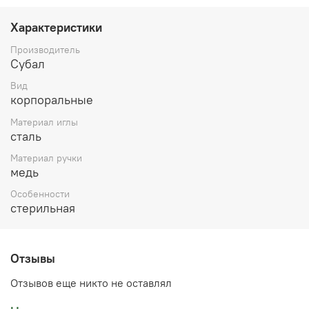
удостоверение. Толщина 0,3 мм, длина рабочей части
50 мм. Купить иглы акупунктурные можно в Челябинске
Характеристики
на Кирова 27 или оформить доставку до вашего города.
Производитель
Субал
Вид
корпоральные
Материал иглы
сталь
Материал ручки
медь
Особенности
стерильная
Отзывы
Отзывов еще никто не оставлял