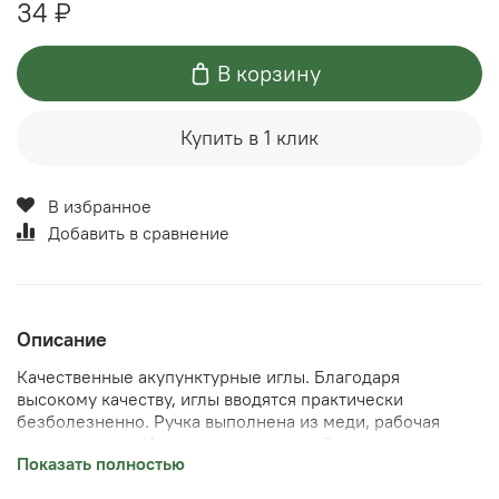
34 ₽
В корзину
Купить в 1 клик
В избранное
Добавить в сравнение
Описание
Качественные акупунктурные иглы. Благодаря
высокому качеству, иглы вводятся практически
безболезненно. Ручка выполнена из меди, рабочая
часть из стали. Иголки упакованы по 5 штук на
Показать полностью
блистере, каждая игла в отдельной ячейке. Стерильные.
На иглы есть сертификат и регистрационное