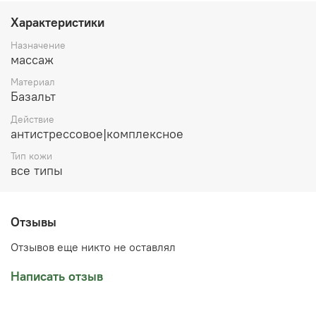
или любую ёмкость с горячей водой. Обязательно
проверяйте температуру камней перед постановкой на
Характеристики
тело. Купить камни для стоунтерапии можно в нашем
магазине в Челябинске или заказать доставку в ваш
Назначение
город.
массаж
Материал
Базальт
Действие
антистрессовое|комплексное
Тип кожи
все типы
Отзывы
Отзывов еще никто не оставлял
Написать отзыв