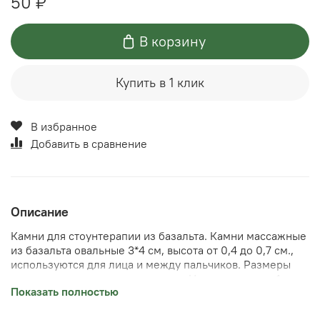
50 ₽
В корзину
Купить в 1 клик
В избранное
Добавить в сравнение
Описание
Камни для стоунтерапии из базальта. Камни массажные
из базальта овальные 3*4 см, высота от 0,4 до 0,7 см.,
используются для лица и между пальчиков. Размеры
могут незначительно отличаться. Цена указана за 1 шт.
Показать полностью
Быстро нагреваются, и долго сохраняют тепло. Для
нагрева можно применять специальное оборудование