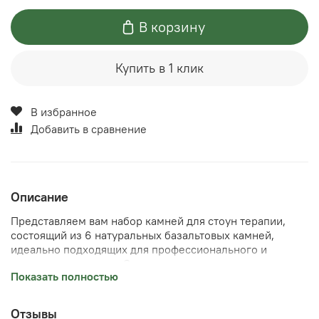
В корзину
Купить в 1 клик
В избранное
Добавить в сравнение
Описание
Представляем вам набор камней для стоун терапии,
состоящий из 6 натуральных базальтовых камней,
идеально подходящих для профессионального и
домашнего массажа. Эти камни выполнены из
Показать полностью
высококачественного базальта, известного своей
способностью удерживать и передавать тепло, такие
камни быстро нагреваются и долго остывают. В наличии
Отзывы