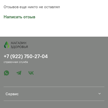
Челябинске по адресу Кирова 104 или заказать доставку
в ваш город.
Отзывов еще никто не оставлял
Написать отзыв
+7 (922) 750-27-04
справочная служба
Сервис