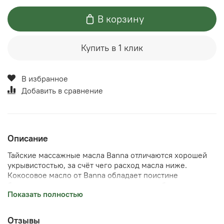
В корзину
Купить в 1 клик
В избранное
Добавить в сравнение
Описание
Тайские массажные масла Banna отличаются хорошей
укрывистостью, за счёт чего расход масла ниже.
Кокосовое масло от Banna обладает поистине
божественным ароматом, один раз испробовав такое
Показать полностью
масло, ваши пациенты будут возвращаться к вам вновь.
Объём 450 мл. Есть удобный дозатор.
Купить массажное масло манго можно в магазине в
Отзывы