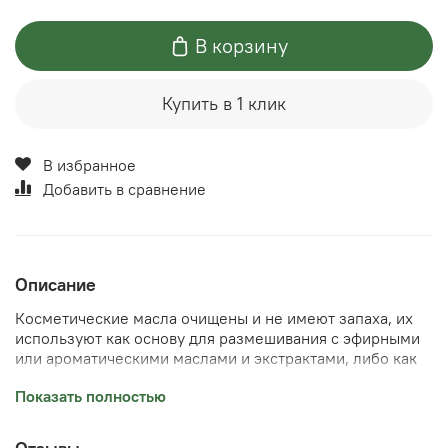
В корзину
Купить в 1 клик
В избранное
Добавить в сравнение
Описание
Косметические масла очищены и не имеют запаха, их
используют как основу для размешивания с эфирными
или ароматическими маслами и экстрактами, либо как
самостоятельное средство для массажа лица и тела,
Показать полностью
увлажняющих и питающих кожу компрессов. Кокосовое
масло глубоко увлажняет и легко впитывается,
подходит для ухода за сухой и очень сухой кожей лица.