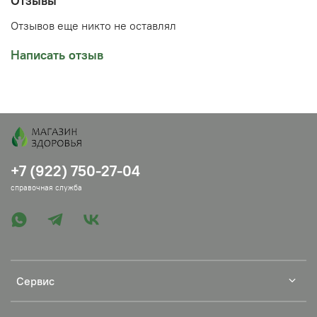
Отзывы
Оно подойдет для всех типов кожи, но особенно для
сухой и загрубевшей. Произведено в России
Отзывов еще никто не оставлял
Написать отзыв
+7 (922) 750-27-04
справочная служба
Сервис