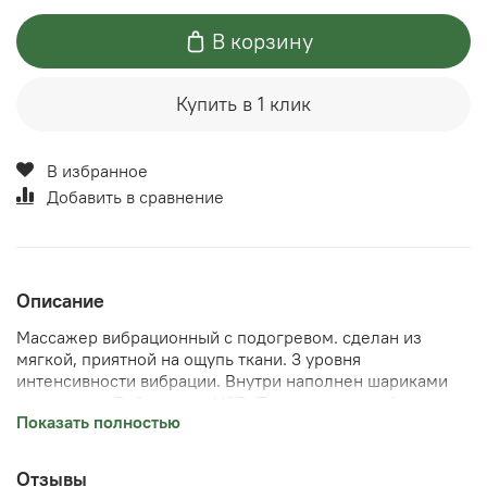
В корзину
Купить в 1 клик
В избранное
Добавить в сравнение
Описание
Массажер вибрационный с подогревом. сделан из
мягкой, приятной на ощупь ткани. 3 уровня
интенсивности вибрации. Внутри наполнен шариками
антистресс. Работает от USB. Поможет расслабить шею
Показать полностью
во время работы за компьютером, в дороге можно
использовать пауэр банк, можно использовать
телефонный адаптер для работы от сети.
Отзывы