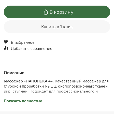
В корзину
Купить в 1 клик
В избранное
Добавить в сравнение
Описание
Массажер «ЛАПОНЬКА 4». Качественный массажер для
глубокой проработки мышц, околопозвоночных тканей,
икр, ступней. Подойдет для профессионального и
домашнего массажа. Массажер удобно ложится в руку.
Показать полностью
Выполнен из качественного материала, можно
применять для детского массажа. Размер: 13*7 см. Цвет
уточняйте при заказе. Купить массажер Лапонька