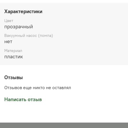
набору или если необходимы банки одного размера.
Внутренний диаметр 67 мм. Для работы на больших
Характеристики
участках тела: спина, бедра, ягодицы, живот.
Цвет
прозрачный
Вакуумный насос (помпа)
нет
Материал
пластик
Отзывы
Отзывов еще никто не оставлял
Написать отзыв