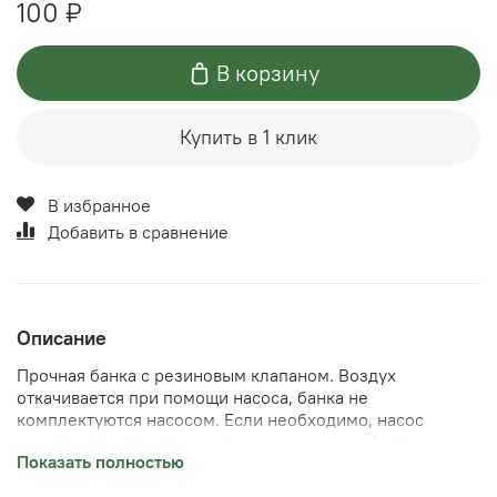
100 ₽
В корзину
Купить в 1 клик
В избранное
Добавить в сравнение
Описание
Прочная банка с резиновым клапаном. Воздух
откачивается при помощи насоса, банка не
комплектуются насосом. Если необходимо, насос
приобретается отдельно (есть на нашем сайте).
Показать полностью
Выгоднее покупать набором (несколько банок и насос),
обычно банки штучно покупаются к уже существующему