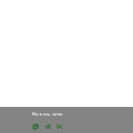
укрепляет стенки сосудов, снижает их
цаемость, снимает усталость ног и отечность.
Мы в соц. сетях