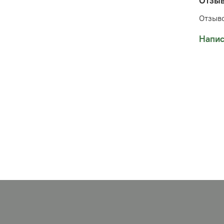
Отзы
Длина
Отзыво
Издел
Напис
учиты
от 1,5