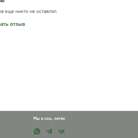
вы
 17,5 см, ширина 1,3 см.
в еще никто не оставлял
ия замеряется от одного конца до другого,
ать отзыв
вайте, что между кончиками есть пространство
 до 3 см
Мы в соц. сетях