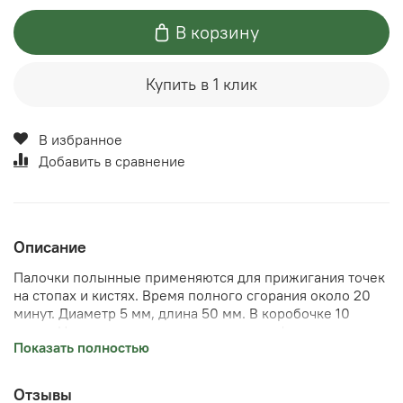
В корзину
Купить в 1 клик
В избранное
Добавить в сравнение
Описание
Палочки полынные применяются для прижигания точек
на стопах и кистях. Время полного сгорания около 20
минут. Диаметр 5 мм, длина 50 мм. В коробочке 10
сигар. На палочки полынные есть сертификат и
Показать полностью
регистрационное удостоверение.
Отзывы