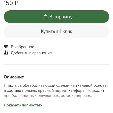
150 ₽
В корзину
Купить в 1 клик
В избранное
Добавить в сравнение
Описание
Пластырь обезболивающий сделан на тканевой основе,
в составе полынь, красный перец, камфора. Подходит
при болезненных ощущениях, остеохондрозах,
онемении. Обладает жгучим свойством, обычно в
Показать полностью
китайской терапии полынь используют для глубокого
прогрева. Пластырь оставляют на теле до наступления