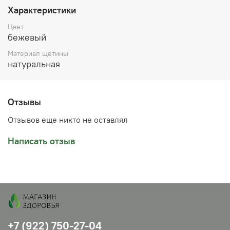
улучшает качество и цвет кожи. Купить массажную
Характеристики
щетку можно в нашем магазине в Челябинске или
оформить доставку до вашего города. Отправка
Цвет
возможна почтой по предоплате или ТК СДЭК с
бежевый
оплатой при получении.
Материал щетины
натуральная
Отзывы
Отзывов еще никто не оставлял
Написать отзыв
+7 (922) 750-27-04