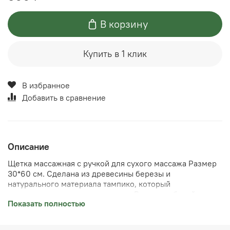
В корзину
Купить в 1 клик
В избранное
Добавить в сравнение
Описание
Щетка массажная с ручкой для сухого массажа Размер
30*60 см. Сделана из древесины березы и
натурального материала тампико, который
изготавливают из листьев агавы. Размер рабочей части
Показать полностью
13*6 см., длина щетинок 2 см. Не рекомендуется людям
с чувствительной кожей, щетка жесткая. Массаж сухой
щеткой эффективен при целлюлите и варикозе,