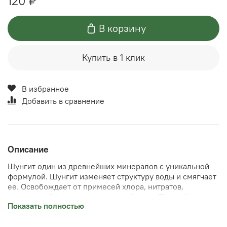
120 ₽
В корзину
Купить в 1 клик
В избранное
Добавить в сравнение
Описание
Шунгит один из древнейших минералов с уникальной
формулой. Шунгит изменяет структуру воды и смягчает
ее. Освобождает от примесей хлора, нитратов,
оказывает бактерицидное воздействие. Промойте
Показать полностью
камни при первом использовании. Залейте водой 2
литра на 100 грамм. Настаивайте от 1 до 3 дней.