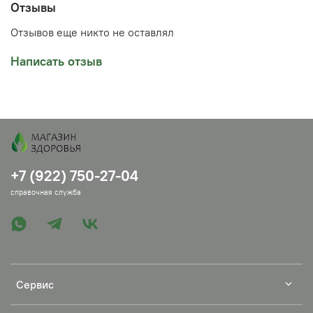
Рекомендуется промывать камни раз в неделю.
Отзывы
Желательно менять шунгит раз в полгода. Фракция
камня 1-3 см. Прилагается инструкция. Купить шунгит
Отзывов еще никто не оставлял
можно в Челябинске в ТК Набережный (Кирова, 27 с.
20) или заказать доставку в ваш город.
Написать отзыв
+7 (922) 750-27-04
справочная служба
Сервис