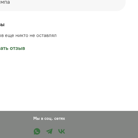
ампа
Ы НЕ ОТПРАВЛЯЮТСЯ ПОЧТОЙ! ВОЗМОЖЕН
О САМОВЫВОЗ! Челябинск, Кирова, 27, ТК
режный", секция 20
вы
в еще никто не оставлял
ать отзыв
Мы в соц. сетях