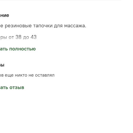
ание
е резиновые тапочки для массажа.
ры от 38 до 43
 розовые и серые
ать полностью
жно тратить много времени на массаж стоп,
вы
даря тому что массажные элементы не жёсткие,
жете носить их постоянно.
в еще никто не оставлял
нный из качественных материалов, не имеют
ать отзыв
а.
водство Китай