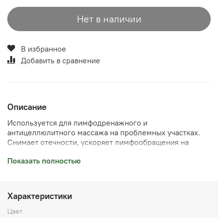
Нет в наличии
В избранное
Добавить в сравнение
Описание
Используется для лимфодренажного и
антицеллюлитного массажа на проблемных участках.
Снимает отечности, ускоряет лимфообращения на
участках с жировыми отложениями. Рекомендуется для
Показать полностью
живота, бёдер, ягодиц, рук. Обязательно используется
массажное масло. Длина 17 см, диаметр чаши 9 см.
Купить вакуумную чашу с барабаном можно в
Челябинске или заказать доставку в ваш город.
Характеристики
Цвет