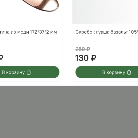
тина из меди 172*37*2 мм
Скребок гуаша базальт 105
250 ₽
₽
130 ₽
В корзину
В корзину