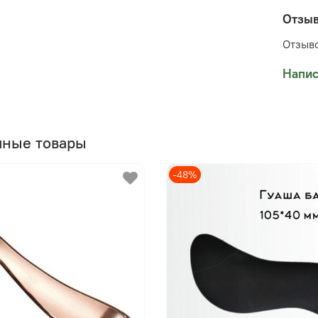
Отзы
Отзыво
Напис
чные товары
-48%