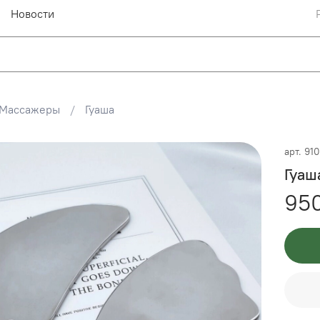
Новости
Массажеры
Гуаша
арт.
91
Гуаш
95