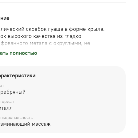
ание
лический скребок гуаша в форме крыла.
ок высокого качества из гладко
фованного метала с округлыми, не
ирующими кожу краями. Скребок удобен для
ать полностью
жа больших участков тела. Выполнен из сплава
лов, очень приятный на ощупь. Размер 10*5,5 см.
арактеристики
ет
еребряный
териал
еталл
нкциональность
азминающий массаж