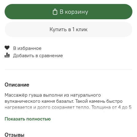
В корзину
Купить в 1 клик
В избранное
Добавить в сравнение
Описание
Массажёр гуаша выполни из натурального
вулканического камня базальт. Такой камень быстро
нагревается и долго сохраняет тепло. Толщина от 4 до 5
мм. Скребок гладко зашлифован и приятный на ощупь,
Показать полностью
края также гладкие.
Отзывы