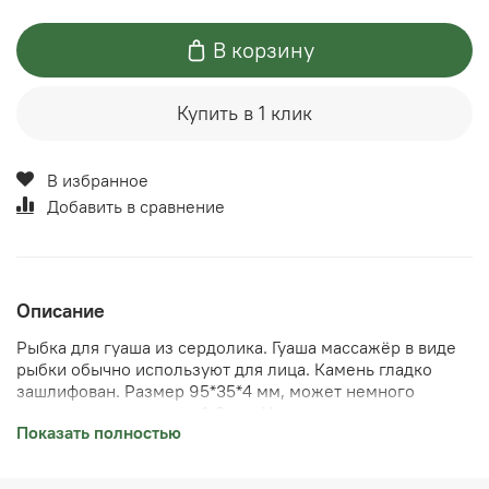
В корзину
Купить в 1 клик
В избранное
Добавить в сравнение
Описание
Рыбка для гуаша из сердолика. Гуаша массажёр в виде
рыбки обычно используют для лица. Камень гладко
зашлифован. Размер 95*35*4 мм, может немного
отличаться в пределах 1-3 мм. Улучшает
Показать полностью
микроциркуляцию сосудов лица, снимает напряжение,
подтягивает, снимает отечность. Можно делать массаж
гуаша самостоятельно.