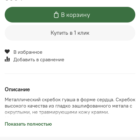
В корзину
Купить в 1 клик
В избранное
Добавить в сравнение
Описание
Металлический скребок гуаша в форме сердца. Скребок
высокого качества из гладко зашлифованного метала с
округлыми, не травмирующими кожу краями.
Маленький скребок удобен для массажа шеи, лица,
Показать полностью
небольших участков тела. Выполнен из сплава
металлов, очень приятный на ощупь. Размер 8,5*5,5 см